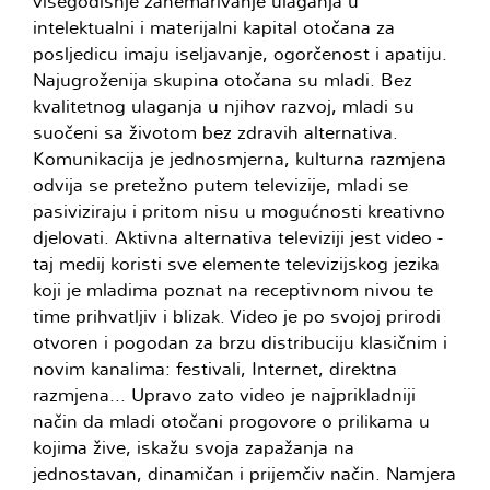
višegodišnje zanemarivanje ulaganja u
intelektualni i materijalni kapital otočana za
posljedicu imaju iseljavanje, ogorčenost i apatiju.
Najugroženija skupina otočana su mladi. Bez
kvalitetnog ulaganja u njihov razvoj, mladi su
suočeni sa životom bez zdravih alternativa.
Komunikacija je jednosmjerna, kulturna razmjena
odvija se pretežno putem televizije, mladi se
pasiviziraju i pritom nisu u mogućnosti kreativno
djelovati. Aktivna alternativa televiziji jest video -
taj medij koristi sve elemente televizijskog jezika
koji je mladima poznat na receptivnom nivou te
time prihvatljiv i blizak. Video je po svojoj prirodi
otvoren i pogodan za brzu distribuciju klasičnim i
novim kanalima: festivali, Internet, direktna
razmjena... Upravo zato video je najprikladniji
način da mladi otočani progovore o prilikama u
kojima žive, iskažu svoja zapažanja na
jednostavan, dinamičan i prijemčiv način. Namjera