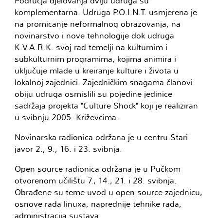
Područja djelovanja dviju udruga su
komplementarna. Udruga P.O.I.N.T. usmjerena je
na promicanje neformalnog obrazovanja, na
novinarstvo i nove tehnologije dok udruga
K.V.A.R.K. svoj rad temelji na kulturnim i
subkulturnim programima, kojima animira i
uključuje mlade u kreiranje kulture i života u
lokalnoj zajednici. Zajedničkim snagama članovi
obiju udruga osmislili su pojedine jedinice
sadržaja projekta "Culture Shock" koji je realiziran
u svibnju 2005. Križevcima.
Novinarska radionica održana je u centru Stari
javor 2., 9., 16. i 23. svibnja.
Open source radionica održana je u Pučkom
otvorenom učilištu 7., 14., 21. i 28. svibnja.
Obrađene su teme uvod u open source zajednicu,
osnove rada linuxa, naprednije tehnike rada,
administracija sustava.