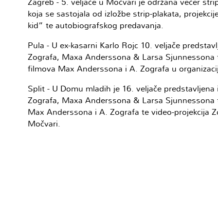
Zagreb - 5. veljače u Močvari je održana večer str
koja se sastojala od izložbe strip-plakata, projekci
kid” te autobiografskog predavanja.
Pula - U ex-kasarni Karlo Rojc 10. veljače predstavlj
Zografa, Maxa Anderssona & Larsa Sjunnessona te
filmova Max Anderssona i A. Zografa u organizaci
Split - U Domu mladih je 16. veljače predstavljena i
Zografa, Maxa Anderssona & Larsa Sjunnessona te
Max Anderssona i A. Zografa te video-projekcija 
Močvari.