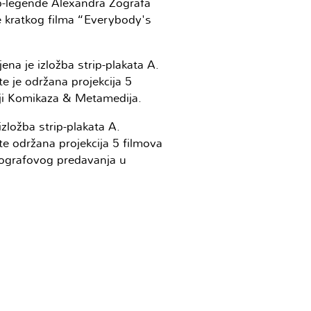
ip-legende Alexandra Zografa
je kratkog filma “Everybody's
ena je izložba strip-plakata A.
 je održana projekcija 5
ji Komikaza & Metamedija.
zložba strip-plakata A.
 održana projekcija 5 filmova
Zografovog predavanja u