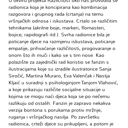
U okviru projekta Različitost oko nas provodila se
radionica koja je koncipirana kao kombinacija
razgovora i grupnog rada (crtanja) na temu
vršnjačkih odnosa i iskustava. Crtalo se različitim
tehnikama (akrilne boje, markeri, flomasteri,
bojice, rapidografi itd.). Svrha radionice bila je
poticanje djece na razmjenu iskustava, poticanje
empatije, prihvaćanje različitosti, progovaranje o
onom što ih muči i kako se s tim nose. Kao
polazište za zajednički rad koristio se fanzin s
ilustracijama koje su izradile ilustratorice Sanja
Siročić, Martina Muraro, Eva Valenčak i Nastja
Kljaić u suradnji s psihologinjom Tanjom Vlahović,
a koje prikazuju različite socijalne situacije u
kojima se mogu naći djeca koja se po nečemu
razlikuju od ostalih. Fanzin je zapravo nekakva
verzija bontona s porukama protiv mržnje,
ruganja i vršnjačkog nasilja. Po završetku
radionica, crteži djece su prikupljeni, a potom je