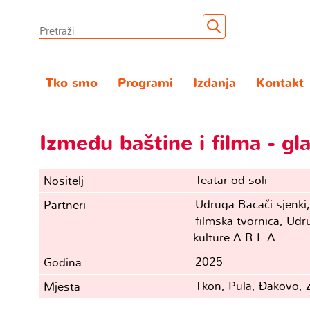
Tko smo
Programi
Izdanja
Kontakt
Između baštine i filma - gl
Teatar od soli
Nositelj
Udruga Bacači sjenki
Partneri
filmska tvornica, Ud
kulture A.R.L.A.
2025
Godina
Tkon, Pula, Đakovo, 
Mjesta