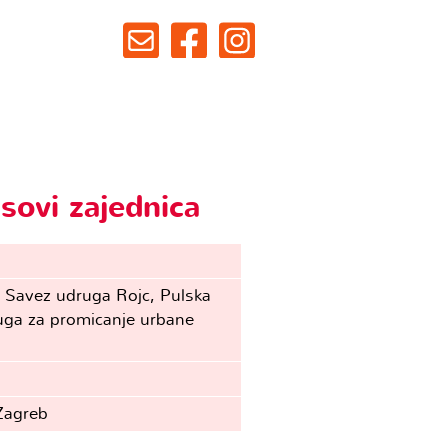
asovi zajednica
, Savez udruga Rojc, Pulska
ruga za promicanje urbane
Zagreb