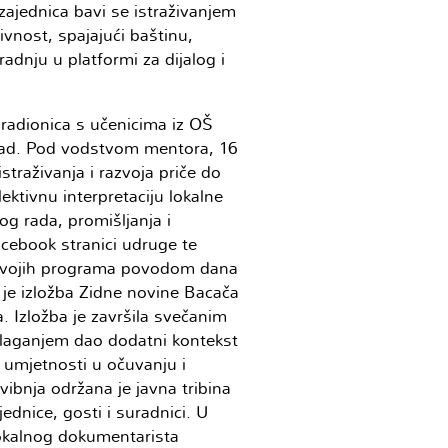
 zajednica bavi se istraživanjem
tivnost, spajajući baštinu,
dnju u platformi za dijalog i
 radionica s učenicima iz OŠ
grad. Pod vodstvom mentora, 16
straživanja i razvoja priče do
ektivnu interpretaciju lokalne
og rada, promišljanja i
acebook stranici udruge te
u svojih programa povodom dana
 je izložba Zidne novine Bacača
a. Izložba je završila svečanim
izlaganjem dao dodatni kontekst
i umjetnosti u očuvanju i
vibnja održana je javna tribina
jednice, gosti i suradnici. U
 lokalnog dokumentarista