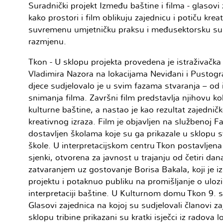
Suradnički projekt Između baštine i filma - glasovi
kako prostori i film oblikuju zajednicu i potiču krea
suvremenu umjetničku praksu i međusektorsku sura
razmjenu.
Tkon - U sklopu projekta provedena je istraživačka
Vladimira Nazora na lokacijama Neviđani i Pusto
djece sudjelovalo je u svim fazama stvaranja – od i
snimanja filma. Završni film predstavlja njihovu kol
kulturne baštine, a nastao je kao rezultat zajedničk
kreativnog izraza. Film je objavljen na službenoj F
dostavljen školama koje su ga prikazale u sklop
škole. U interpretacijskom centru Tkon postavljena
sjenki, otvorena za javnost u trajanju od četiri dan
zatvaranjem uz gostovanje Borisa Bakala, koji je 
projektu i potaknuo publiku na promišljanje o uloz
interpretaciji baštine. U Kulturnom domu Tkon 9. s
Glasovi zajednica na kojoj su sudjelovali članovi za
sklopu tribine prikazani su kratki isječci iz radova