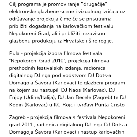
Cilj programa je promoviranje “drugačije”
elektronske glazbene scene i vizualnog izričaja uz
održavanje projekcija čime će se prisutnima
približiti događanja na karlovačkom festivalu
Nepokoreni Grad, ali i približiti nezavisnu
glazbenu produkciju iz Hrvatske i šire regije.
Pula - projekcija izbora filmova festivala
"Nepokoreni Grad 2010", projekcija filmova
prethodnih festivalskih izdanja, radionica
digitalnog DJinga pod vodstvom DJ Dots-a
Domagoja Šavora (Karlovac) te glazbeni program
na kojem su nastupili DJ Naos (Karlovac), DJ
Enjoy (Udine/Italija), DJ Jan Becele (Zagreb) te DJ
Kodin (Karlovac) u KC Rojc i tvrđavi Punta Cristo
Zagreb - projekcija filmova s festivala Nepokoreni
grad 2011., radionica digitalnog DJ-inga DJ Dots-a
Domagoja Šavora (Karlovac) i nastup karlovačkih