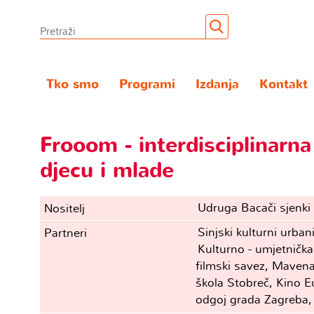
Tko smo
Programi
Izdanja
Kontakt
Frooom - interdisciplinarna
djecu i mlade
Udruga Bacači sjenki
Nositelj
Sinjski kulturni urban
Partneri
Kulturno - umjetničk
filmski savez, Mavena
škola Stobreč, Kino E
odgoj grada Zagreba,