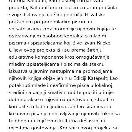
Udruga Katapult, kao nositelj i organizator
projekta, KatapulTurom je elementarno proširila
svoje djelovanje na šire područje Hrvatske
pružanjem potpore mladim piscima i
spisateljicama kroz promocije njihovih knjiga te
ostvarivanjem osobnog kontakta s mladim
piscima i spisateljicama koji žive izvan Rijeke.
Ciljevi ovog projekta išli su prema širenju
edukativne komponente kroz omogućavanje
mladim spisateljicama i piscima da steknu
iskustva u javnim nastupima na promocijama
njihovih knjiga objavljenih u Ediciji Katapult; kao i
potaknuti mlade i neafirmirne pisce u lokalnoj
sredini na daljnji kreativni rad te pružiti primjer
dobre prakse u mjestima gostovanja; stupiti u
kontakt s mladim ljudima zainteresiranima za
kreativno pisanje i objavljivanje njihovih rukopisa
te obogatiti književno-kulturna dešavanja u
mjestima gostovanja. Korisnici ovog projekta su: