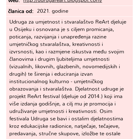
http://udrugareart.blogspot.com/
web
2021. godine
članica od
Udruga za umjetnost i stvaralaštvo ReArt djeluje
u Osijeku i osnovana je s ciljem promicanja,
poticanja, razvijanja i unapređenja razine
umjetničkog stvaralaštva, kreativnosti i
izvrsnosti, kao i razmjene iskustva među svojim
članovima i drugim ljubiteljima umjetnosti
(vizualnih, likovnih, glazbenih, novomedijskih i
drugih) te širenja i educiranja izvan
institucionalnog kulturno - umjetničkog
obrazovanja i stvaralaštva. Djelatnost udruge je
projekt ReArt festival (djeluje od 2014.) koji ima
više izdanja godišnje, a cilj mu je promocija i
udruživanje umjetnosti i kreativnosti. Osim
festivala Udruga se bavi i ostalim djelatnostima
kroz edukacijske radionice, natječaje, tečajeve,
predavanja, stručne skupove, izložbe te ostale