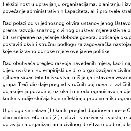
fleksibilnost u upravljanju organizacijama, planiranju i i
povećanje administrativnih kapaciteta, ali i proizvele st
Rad polazi od vrijednosnog okvira ustanovljenog Ustav
prema razvoju snažnog civilnog društva: mjere aktivne p
biti usmjerene na jačanje slobode govora, poticanje okupl
postaviti okvir i stručnu podlogu za zagovaračka nastojan
koje se izravno odnose mjere ove javne politike.
Rad obuhvaća pregled razvoja navedenih mjera, kao i na
dijelu uvršteni su empirijski uvidi o organizacijama civil
njihove kapacitete te iskustva, mišljenja i stavove veza
grupa. Treći dio daje pregled stručnih pojmova iz različi
objašnjenja pozadine, uzroka i metoda ograničavanja djelo
kratke studije slučaja koje reflektiraju problematiku ogra
U prilogu se nalaze (1.) kratki pregled doprinosa mreže 
elementima reforme i (2.) cjelovit istraživački izvješta
upravljanja organizacijama civilnog društva u području ku