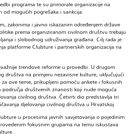
zvedbi programa te su primorale organizacije na
rah od mogućih pogrešaka i sankcija.
om, zakonima i javno iskazanim određenjem države
olitike prema organiziranom civilnom društvu trebaju
janja i slobodnog udruživanja građana. Cilj rada je
ja platforme Clubture i partnerskih organizacija na
jvažnije trendove reforme u provedbi. U drugom
nog društva na primjeru nezavisne kulture, uključujući
ne za ove teme, prikupljeni pomoću ankete i fokusnih
tih područja društvenih znanosti koji nude moguća
vanja civilnog društva. Četvrti dio predstavlja tri
ničavanja djelovanja civilnog društva u Hrvatskoj.
Clubture u procesima javnih savjetovanja o pojedinim
j o provedenim fokusnim grupama na temu iskustava
lture.