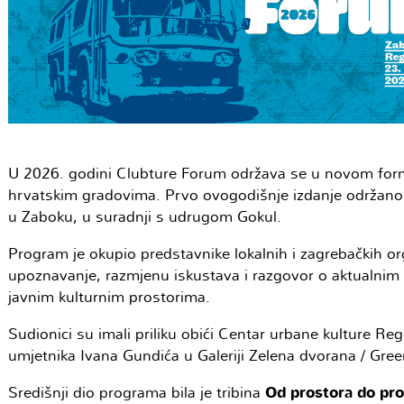
U 2026. godini Clubture Forum održava se u novom format
hrvatskim gradovima. Prvo ovogodišnje izdanje održano 
u Zaboku, u suradnji s udrugom Gokul.
Program je okupio predstavnike lokalnih i zagrebačkih org
upoznavanje, razmjenu iskustava i razgovor o aktualnim 
javnim kulturnim prostorima.
Sudionici su imali priliku obići Centar urbane kulture Re
umjetnika Ivana Gundića u Galeriji Zelena dvorana / Gr
Središnji dio programa bila je tribina
Od prostora do pro