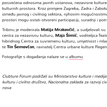
posvećena odnosima javnih ustanova, nezavisne kulture i 
kulturnih prostora. Kroz primjere Zagreba, Zadra i Zabok
između javnog i civilnog sektora, njihovim mogućnostima
prostori mogu ostati otvoreni participaciji, suradnji i po
Tribinu je moderirala
Matija Mrakovčić
, a sudjelovali su
centra za nezavisnu kulturu,
Maja Šimić
, voditeljica Te
hibridnog Centra za suvremenu kulturu, umjetnost i mla
te
Tin Šemovčan
, ravnatelj Centra urbane kulture Regen
Fotografije s događanja nalaze se u
albumu
.
Clubture Forum podržali su Ministarstvo kulture i medij
kulturu i civilno društvo, Nacionalna zaklada za razvoj ci
nova