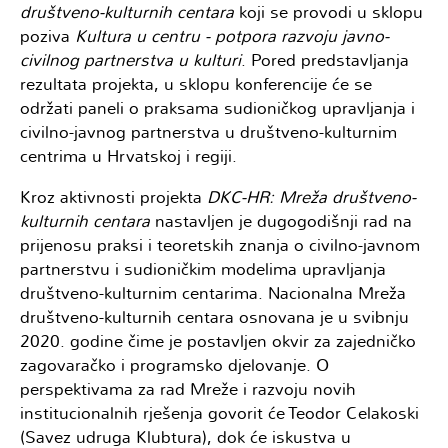
društveno-kulturnih centara
koji se provodi u sklopu
poziva
Kultura u centru - potpora razvoju javno-
civilnog partnerstva u kulturi
. Pored predstavljanja
rezultata projekta, u sklopu konferencije će se
održati paneli o praksama sudioničkog upravljanja i
civilno-javnog partnerstva u društveno-kulturnim
centrima u Hrvatskoj i regiji.
Kroz aktivnosti projekta
DKC-HR: Mreža društveno-
kulturnih centara
nastavljen je dugogodišnji rad na
prijenosu praksi i teoretskih znanja o civilno-javnom
partnerstvu i sudioničkim modelima upravljanja
društveno-kulturnim centarima. Nacionalna Mreža
društveno-kulturnih centara osnovana je u svibnju
2020. godine čime je postavljen okvir za zajedničko
zagovaračko i programsko djelovanje. O
perspektivama za rad Mreže i razvoju novih
institucionalnih rješenja govorit će Teodor Celakoski
(Savez udruga Klubtura), dok će iskustva u