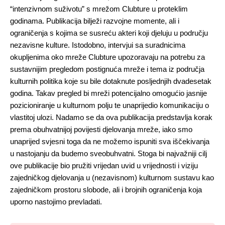
“intenzivnom suživotu” s mrežom Clubture u proteklim 
godinama. Publikacija bilježi razvojne momente, ali i 
ograničenja s kojima se susreću akteri koji djeluju u području 
nezavisne kulture. Istodobno, intervjui sa suradnicima 
okupljenima oko mreže Clubture upozoravaju na potrebu za 
sustavnijim pregledom postignuća mreže i tema iz područja 
kulturnih politika koje su bile dotaknute posljednjih dvadesetak 
godina. Takav pregled bi mreži potencijalno omogućio jasnije 
pozicioniranje u kulturnom polju te unaprijedio komunikaciju o 
vlastitoj ulozi. Nadamo se da ova publikacija predstavlja korak 
prema obuhvatnijoj povijesti djelovanja mreže, iako smo 
unaprijed svjesni toga da ne možemo ispuniti sva iščekivanja 
u nastojanju da budemo sveobuhvatni. Stoga bi najvažniji cilj 
ove publikacije bio pružiti vrijedan uvid u vrijednosti i viziju 
zajedničkog djelovanja u (nezavisnom) kulturnom sustavu kao 
zajedničkom prostoru slobode, ali i brojnih ograničenja koja 
uporno nastojimo prevladati.